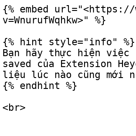
{% embed url="<https://
v=WnurufWqhkw>" %}

{% hint style="info" %}

Bạn hãy thực hiện việc 
saved của Extension Hey
liệu lúc nào cũng mới n
{% endhint %}
